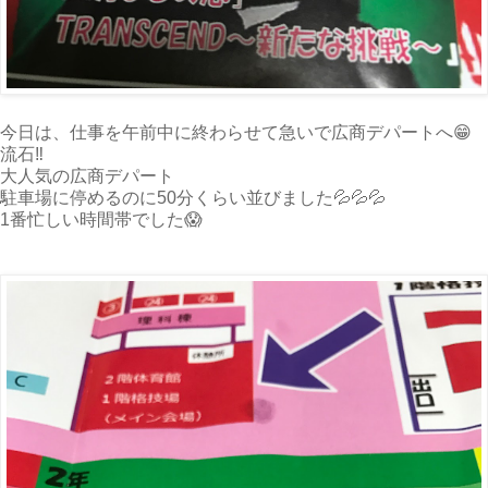
今日は、仕事を午前中に終わらせて急いで広商デパートへ😁
流石‼️
大人気の広商デパート
駐車場に停めるのに50分くらい並びました💦💦💦
1番忙しい時間帯でした😱