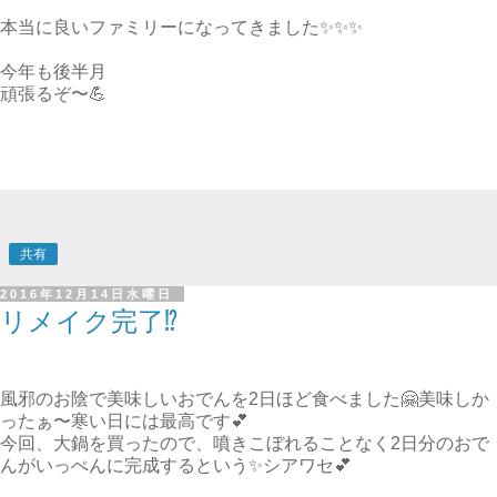
本当に良いファミリーになってきました✨✨✨
今年も後半月
頑張るぞ〜💪
共有
2016年12月14日水曜日
リメイク完了⁉️
風邪のお陰で美味しいおでんを2日ほど食べました🤗美味しか
ったぁ〜寒い日には最高です💕
今回、大鍋を買ったので、噴きこぼれることなく2日分のおで
んがいっぺんに完成するという✨シアワセ💕