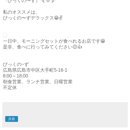
『びっくの〜ず』*\(^o^)/*
私のオススメは、
びっくの〜ずデラックス😁✌️️
一日中、モーニングセットが食べれるお店です😁
是非、食べに行ってみてください😊👍
びっくの~ず
広島県
広島市中区大手町5-16-1
8:00～18:00
朝食営業、ランチ営業、日曜営業
不定休
共有