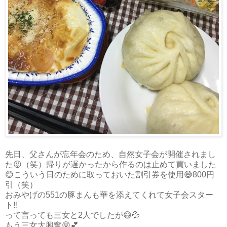
先日、父さんが忘年会のため、自然女子会が開催されまし
た😝（笑）帰りが遅かったから作るのは止めて買いました
😊こういう日のために取っておいた割引券を使用😅800円
引（笑）
おみやげの551の豚まんも華を添えてくれて女子会スター
ト‼️
って言っても三女と2人でしたが😅💦
もう三女大興奮😝💕