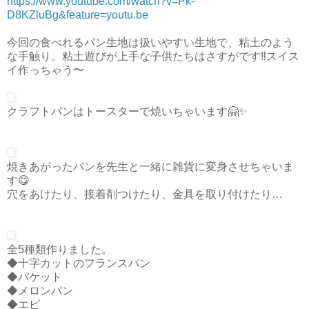
https://www.youtube.com/watch?v=Pk-
D8KZluBg&feature=youtu.be
今回の食べれるパン生地は扱いやすい生地で、粘土のよう
な手触り。粘土遊びが上手な子供たちはさすがです‼️スイス
イ作っちゃう〜
クラフトパンはトースターで焼いちゃいます🤗✨
焼きあがったパンを先生と一緒に雑貨に変身させちゃいま
す😋
穴をあけたり、接着剤つけたり、金具を取り付けたり…
全5種類作りました。
◆十字カットのフランスパン
◆バケット
◆メロンパン
◆エピ