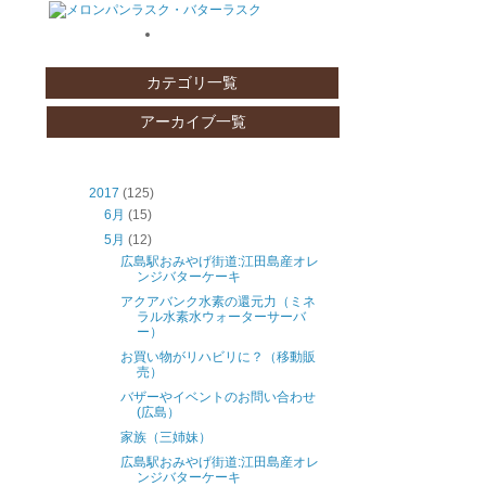
カテゴリ一覧
アーカイブ一覧
2017
(125)
6月
(15)
5月
(12)
広島駅おみやげ街道:江田島産オレ
ンジバターケーキ
アクアバンク水素の還元力（ミネ
ラル水素水ウォーターサーバ
ー）
お買い物がリハビリに？（移動販
売）
バザーやイベントのお問い合わせ
(広島）
家族（三姉妹）
広島駅おみやげ街道:江田島産オレ
ンジバターケーキ