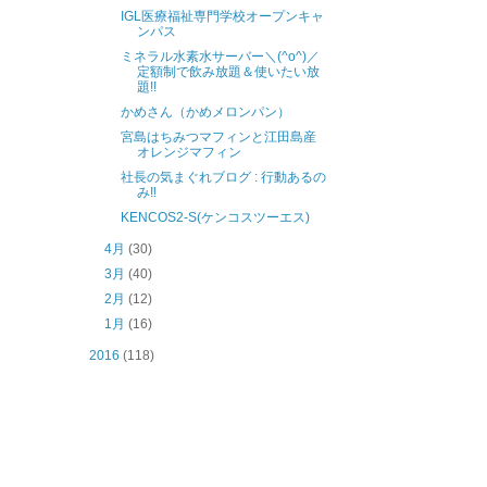
IGL医療福祉専門学校オープンキャ
ンパス
ミネラル水素水サーバー＼(^o^)／
定額制で飲み放題＆使いたい放
題!!
かめさん（かめメロンパン）
宮島はちみつマフィンと江田島産
オレンジマフィン
社長の気まぐれブログ : 行動あるの
み‼️
KENCOS2-S(ケンコスツーエス)
4月
(30)
3月
(40)
2月
(12)
1月
(16)
2016
(118)