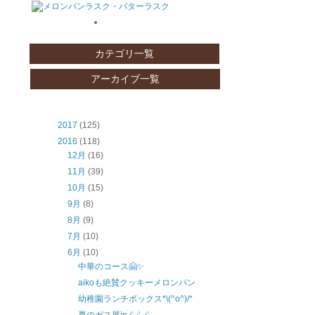
カテゴリ一覧
アーカイブ一覧
2017
(125)
2016
(118)
12月
(16)
11月
(39)
10月
(15)
9月
(8)
8月
(9)
7月
(10)
6月
(10)
中華のコース🤗✨
aikoも絶賛クッキーメロンパン
幼稚園ランチボックス*\(^o^)/*