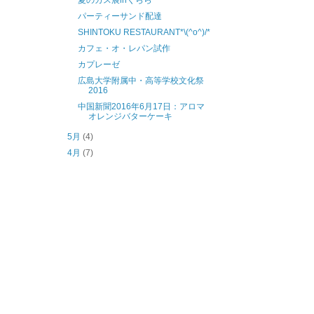
夏のガス展inくらら
パーティーサンド配達
SHINTOKU RESTAURANT*\(^o^)/*
カフェ・オ・レパン試作
カプレーゼ
広島大学附属中・高等学校文化祭
2016
中国新聞2016年6月17日：アロマ
オレンジバターケーキ
5月
(4)
4月
(7)