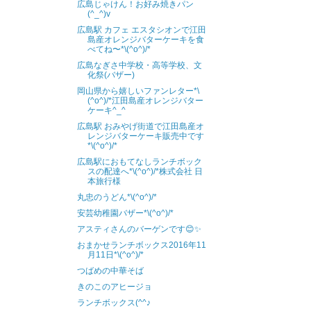
広島じゃけん！お好み焼きパン
(^_^)v
広島駅 カフェ エスタシオンで江田
島産オレンジバターケーキを食
べてね〜*\(^o^)/*
広島なぎさ中学校・高等学校、文
化祭(バザー)
岡山県から嬉しいファンレター*\
(^o^)/*江田島産オレンジバター
ケーキ^_^
広島駅 おみやげ街道で江田島産オ
レンジバターケーキ販売中です
*\(^o^)/*
広島駅におもてなしランチボック
スの配達へ*\(^o^)/*株式会社 日
本旅行様
丸忠のうどん*\(^o^)/*
安芸幼稚園バザー*\(^o^)/*
アスティさんのバーゲンです😊✨
おまかせランチボックス2016年11
月11日*\(^o^)/*
つばめの中華そば
きのこのアヒージョ
ランチボックス(^^♪