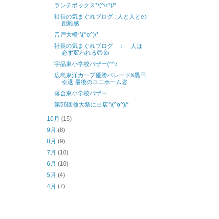
ランチボックス*\(^o^)/*
社長の気まぐれブログ : 人と人との
距離感
音戸大橋*\(^o^)/*
社長の気まぐれブログ ： 人は
必ず変われる😊👍
宇品東小学校バザー(^^♪
広島東洋カープ優勝パレード&黒田
引退 最後のユニホーム姿
落合東小学校バザー
第56回修大祭に出店*\(^o^)/*
10月
(15)
9月
(8)
8月
(9)
7月
(10)
6月
(10)
5月
(4)
4月
(7)