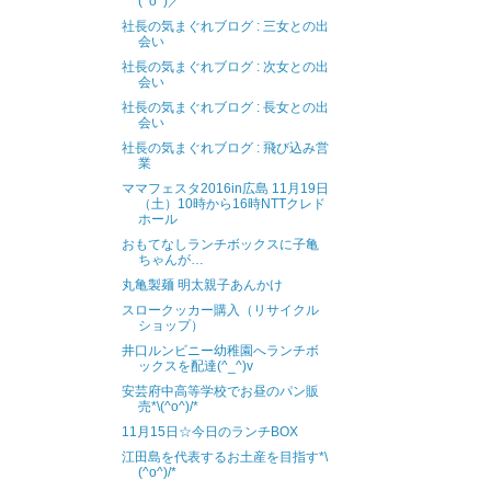
(^o^)／
社長の気まぐれブログ : 三女との出
会い
社長の気まぐれブログ : 次女との出
会い
社長の気まぐれブログ : 長女との出
会い
社長の気まぐれブログ : 飛び込み営
業
ママフェスタ2016in広島 11月19日
（土）10時から16時NTTクレド
ホール
おもてなしランチボックスに子亀
ちゃんが…
丸亀製麺 明太親子あんかけ
スロークッカー購入（リサイクル
ショップ）
井口ルンビニー幼稚園へランチボ
ックスを配達(^_^)v
安芸府中高等学校でお昼のパン販
売*\(^o^)/*
11月15日☆今日のランチBOX
江田島を代表するお土産を目指す*\
(^o^)/*