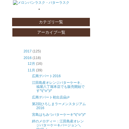
カテゴリ一覧
アーカイブ一覧
2017
(125)
2016
(118)
12月
(16)
11月
(39)
広商デパート2016
江田島産オレンジバターケーキ、
福屋八丁堀本店でも販売開始で
す*\(^o^)/*
広商デパート初出店🤗🎉
第2回ひろしまラーメンスタジアム
2016
宮島はちみつバターケーキ*\(^o^)/*
絆のメロディー：江田島産オレン
ジバターケーキバージョン＼