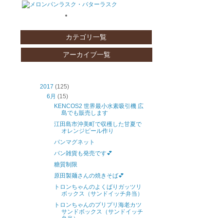
カテゴリ一覧
アーカイブ一覧
2017
(125)
6月
(15)
KENCOS2 世界最小水素吸引機 広
島でも販売します
江田島市沖美町で収穫した甘夏で
オレンジピール作り
パンマグネット
パン雑貨も発売です💕
糖質制限
原田製麺さんの焼きそば💕
トロンちゃんのよくばりガッツリ
ボックス（サンドイッチ弁当）
トロンちゃんのプリプリ海老カツ
サンドボックス（サンドイッチ