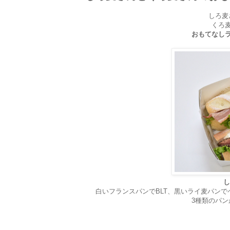
しろ麦
くろ
おもてなし
し
白いフランスパンでBLT、黒いライ麦パンで
3種類のパン